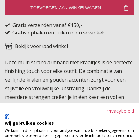
TOEVOEGEN AAN WINKELWAGEN
Gratis verzenden vanaf €150,-
Gratis ophalen en ruilen in onze winkels
Bekijk voorraad winkel
Deze multi strand armband met kraaltjes is de perfecte
finishing touch voor elke outfit. De combinatie van
verfijnde kralen en gouden accenten zorgt voor een
stijlvolle en vrouwelijke uitstraling. Dankzij de
meerdere strengen creëer je in één keer een vol en
trendy polsje waardoor mixen niet meer nodig is. Ideaal
Privacybeleid
om je outfit direct te pimpen. Draag hem casual bij een
jeans en T shirt of combineer met een jurk voor een
Wij gebruiken cookies
We kunnen deze plaatsen voor analyse van onze bezoekersgegevens, om
boho chique look. De armband is elastisch en zit
onze website te verbeteren, gepersonaliseerde inhoud te tonen en om u