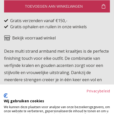
TOEVOEGEN AAN WINKELWAGEN
Gratis verzenden vanaf €150,-
Gratis ophalen en ruilen in onze winkels
Bekijk voorraad winkel
Deze multi strand armband met kraaltjes is de perfecte
finishing touch voor elke outfit. De combinatie van
verfijnde kralen en gouden accenten zorgt voor een
stijlvolle en vrouwelijke uitstraling. Dankzij de
meerdere strengen creëer je in één keer een vol en
trendy polsje waardoor mixen niet meer nodig is. Ideaal
Privacybeleid
om je outfit direct te pimpen. Draag hem casual bij een
jeans en T shirt of combineer met een jurk voor een
Wij gebruiken cookies
We kunnen deze plaatsen voor analyse van onze bezoekersgegevens, om
boho chique look. De armband is elastisch en zit
onze website te verbeteren, gepersonaliseerde inhoud te tonen en om u