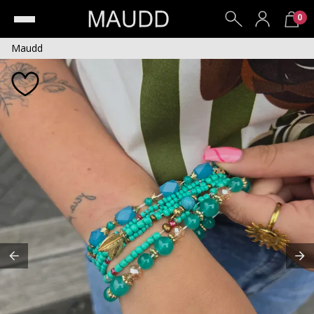
0
Maudd