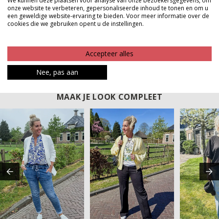
We kunnen deze plaatsen voor analyse van onze bezoekersgegevens, om
kiest voor een casual look, een zomerse vibe of een
onze website te verbeteren, gepersonaliseerde inhoud te tonen en om u
feestelijke touch. Met deze armband laat je moeiteloos
een geweldige website-ervaring te bieden. Voor meer informatie over de
cookies die we gebruiken opent u de instellingen.
jouw eigen unieke stijl zien.
Product kenmerken
Accepteer alles
Betaalinformatie
Nee, pas aan
MAAK JE LOOK COMPLEET