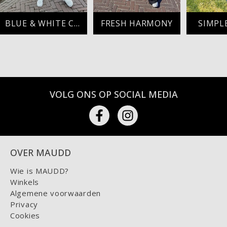
BLUE & WHITE CHIC
FRESH HARMONY
SIMPL
VOLG ONS OP SOCIAL MEDIA
OVER MAUDD
Wie is MAUDD?
Winkels
Algemene voorwaarden
Privacy
Cookies