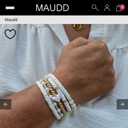
0
Maudd