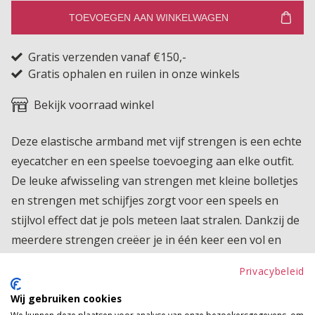
TOEVOEGEN AAN WINKELWAGEN
Gratis verzenden vanaf €150,-
Gratis ophalen en ruilen in onze winkels
Bekijk voorraad winkel
Deze elastische armband met vijf strengen is een echte
eyecatcher en een speelse toevoeging aan elke outfit.
De leuke afwisseling van strengen met kleine bolletjes
en strengen met schijfjes zorgt voor een speels en
stijlvol effect dat je pols meteen laat stralen. Dankzij de
meerdere strengen creëer je in één keer een vol en
trendy polsje en dat ook nog eens voor een heel leuk
Privacybeleid
prijsje. De armband zit comfortabel om vrijwel elke pols
en is perfect om je outfit direct op te leuken, of je nu
Wij gebruiken cookies