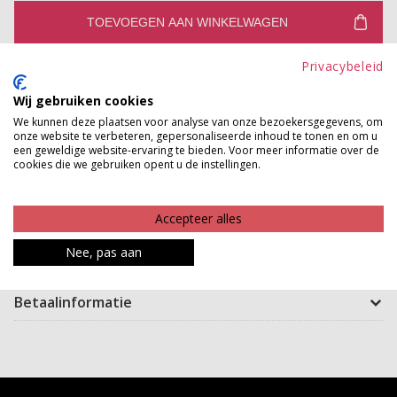
TOEVOEGEN AAN WINKELWAGEN
Privacybeleid
Gratis verzenden vanaf €150,-
Gratis ophalen en ruilen in onze winkels
Wij gebruiken cookies
We kunnen deze plaatsen voor analyse van onze bezoekersgegevens, om
Bekijk voorraad winkel
onze website te verbeteren, gepersonaliseerde inhoud te tonen en om u
een geweldige website-ervaring te bieden. Voor meer informatie over de
cookies die we gebruiken opent u de instellingen.
Details matter! Deze mooie armband heeft prachtige
details en sluit gemakkelijk door een magnetische
Accepteer alles
sluiting. De armband heeft prachtige details. Geweldig!
Nee, pas aan
Product kenmerken
Betaalinformatie