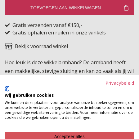
TOEVOEGEN AAN WINKELWAGEN
Gratis verzenden vanaf €150,-
Gratis ophalen en ruilen in onze winkels
Bekijk voorraad winkel
Hoe leuk is deze wikkelarmband? De armband heeft
een makkelijke, stevige sluiting en kan zo vaak als jij wil
om je pols gedraaid worden. De armband heeft een
Privacybeleid
leuk hangertje met een kwastje en prachtige,
Wij gebruiken cookies
glitterende details. Geweldig!
We kunnen deze plaatsen voor analyse van onze bezoekersgegevens, om
onze website te verbeteren, gepersonaliseerde inhoud te tonen en om u
Betaalinformatie
een geweldige website-ervaring te bieden. Voor meer informatie over de
cookies die we gebruiken opent u de instellingen.
MAAK JE LOOK COMPLEET
Accepteer alles