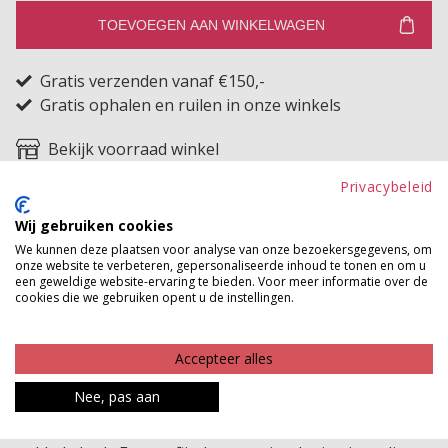
TOEVOEGEN AAN WINKELWAGEN
Gratis verzenden vanaf €150,-
Gratis ophalen en ruilen in onze winkels
Bekijk voorraad winkel
Privacybeleid
Deze elastische armband met vier strengen en echte
Wij gebruiken cookies
stenen tilt je outfit net even naar een hoger niveau. De
We kunnen deze plaatsen voor analyse van onze bezoekersgegevens, om
natuurlijke uitstraling van de stenen in combinatie met
onze website te verbeteren, gepersonaliseerde inhoud te tonen en om u
een geweldige website-ervaring te bieden. Voor meer informatie over de
het gelaagde design zorgt voor een luxe en stijlvolle
cookies die we gebruiken opent u de instellingen.
look die toch makkelijk te dragen is. Met één accessoire
creëer je direct een vol en trendy polsje zonder extra te
Accepteer alles
combineren. Dankzij de elastische pasvorm zit de
armband comfortabel om vrijwel elke pols en is hij
Nee, pas aan
geschikt voor zowel dagelijks gebruik als een meer