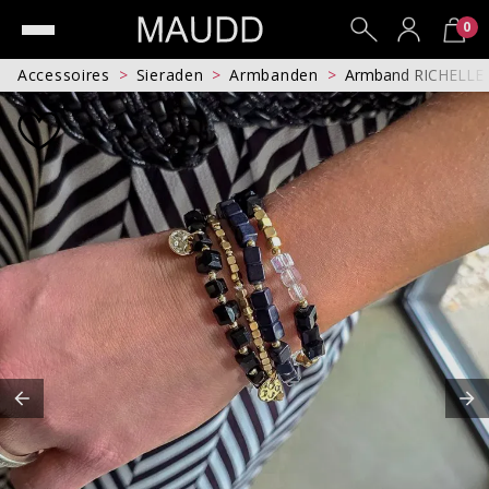
0
Accessoires
Sieraden
Armbanden
Armband RICHELLE