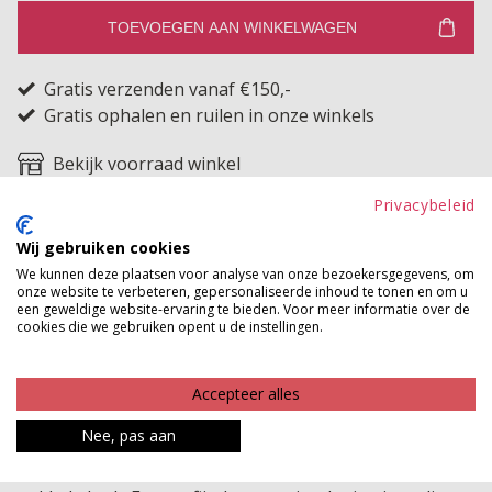
TOEVOEGEN AAN WINKELWAGEN
Gratis verzenden vanaf €150,-
Gratis ophalen en ruilen in onze winkels
Bekijk voorraad winkel
Privacybeleid
Deze elastische armband met vier strengen en echte
Wij gebruiken cookies
stenen tilt je outfit net even naar een hoger niveau. De
We kunnen deze plaatsen voor analyse van onze bezoekersgegevens, om
natuurlijke uitstraling van de stenen in combinatie met
onze website te verbeteren, gepersonaliseerde inhoud te tonen en om u
een geweldige website-ervaring te bieden. Voor meer informatie over de
het gelaagde design zorgt voor een luxe en stijlvolle
cookies die we gebruiken opent u de instellingen.
look die toch makkelijk te dragen is. Met één accessoire
creëer je direct een vol en trendy polsje zonder extra te
Accepteer alles
combineren. Dankzij de elastische pasvorm zit de
armband comfortabel om vrijwel elke pols en is hij
Nee, pas aan
geschikt voor zowel dagelijks gebruik als een meer