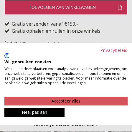
TOEVOEGEN AAN WINKELWAGEN
Gratis verzenden vanaf €150,-
Gratis ophalen en ruilen in onze winkels
Bekijk voorraad winkel
Privacybeleid
Hallo bling bling! Met deze armband schitter jij als de
Wij gebruiken cookies
zon. De dikke armband heeft een fijne elastieken band,
We kunnen deze plaatsen voor analyse van onze bezoekersgegevens, om
onze website te verbeteren, gepersonaliseerde inhoud te tonen en om u
waardoor hij comfortabel zit. Maak jouw outfit
een geweldige website-ervaring te bieden. Voor meer informatie over de
cookies die we gebruiken opent u de instellingen.
helemaal af met deze geweldige armband!
Product kenmerken
Accepteer alles
Betaalinformatie
Nee, pas aan
MAAK JE LOOK COMPLEET