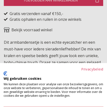
TOEVOEGEN AAN WINKELWAGEN
Gratis verzenden vanaf €150,-
Gratis ophalen en ruilen in onze winkels
Bekijk voorraad winkel
Dit armbandensetje is een echte eyecatcher en een
must-have voor iedere sieradenliefhebber! De mix van
kralen en speelse bedels geeft jouw look een unieke,
boho-chique touch. Draag ze samen voor een gelaagd
effect of combineer ze met andere sieraden voor een
Privacybeleid
persoonlijke stijl.
Wij gebruiken cookies
We kunnen deze plaatsen voor analyse van onze bezoekersgegevens, om
Product kenmerken
onze website te verbeteren, gepersonaliseerde inhoud te tonen en om u
een geweldige website-ervaring te bieden. Voor meer informatie over de
Betaalinformatie
cookies die we gebruiken opent u de instellingen.