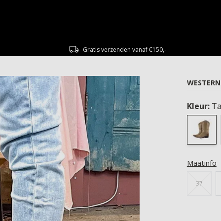
Gratis verzenden vanaf €150,-
WESTERN
Kleur:
T
Maatinfo
37