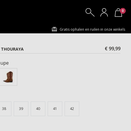
0
Gratis ophalen en ruilen in onze winkels
€ 99,99
 THOURAYA
aupe
38
39
40
41
42