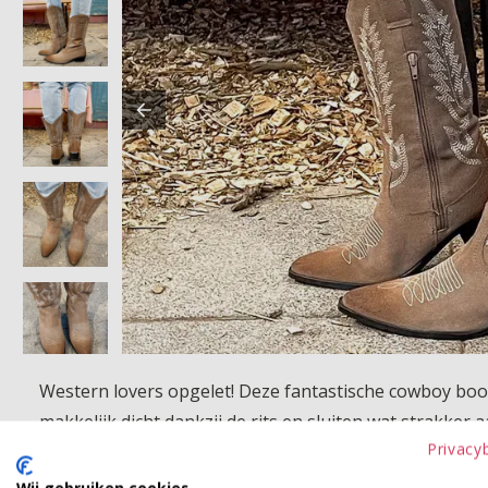
Western lovers opgelet! Deze fantastische cowboy boot
makkelijk dicht dankzij de rits en sluiten wat strakker 
Privacy
Product kenmerken