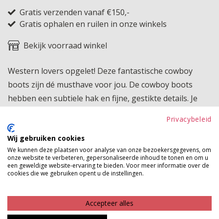
Gratis verzenden vanaf €150,-
Gratis ophalen en ruilen in onze winkels
Bekijk voorraad winkel
Western lovers opgelet! Deze fantastische cowboy
boots zijn dé musthave voor jou. De cowboy boots
hebben een subtiele hak en fijne, gestikte details. Je
schuift de boots makkelijk aan dankzij het ruime model.
Privacybeleid
Heb jij deze leukerds binnenkort in huis?
Wij gebruiken cookies
Betaalinformatie
We kunnen deze plaatsen voor analyse van onze bezoekersgegevens, om
onze website te verbeteren, gepersonaliseerde inhoud te tonen en om u
een geweldige website-ervaring te bieden. Voor meer informatie over de
MAAK JE LOOK COMPLEET
cookies die we gebruiken opent u de instellingen.
Accepteer alles