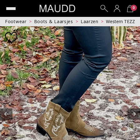
0
Footwear
Boots & Laarsjes
Laarzen
Western TEZZ