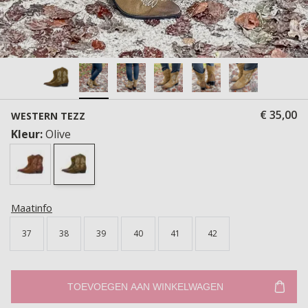
€ 35,00
WESTERN TEZZ
Kleur:
Olive
Maatinfo
37
38
39
40
41
42
TOEVOEGEN AAN WINKELWAGEN