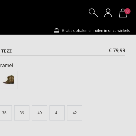
0
Gratis ophalen en ruilen in onze winkels
€ 79,99
 TEZZ
ramel
38
39
40
41
42