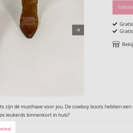
TOEVO
Grati
Gratis
Beki
 zijn dé musthave voor jou. De cowboy boots hebben een subti
eze leukerds binnenkort in huis?
beleid