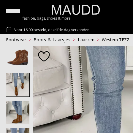
fashion, bags, shoes & more
Voor 16:00 besteld, dezelfde dag verzonden
Footwear
Boots & Laarsjes
Laarzen
Western TEZZ