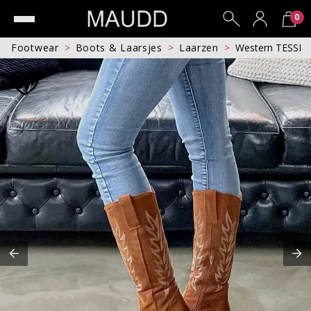
0
Footwear
Boots & Laarsjes
Laarzen
Western TESSI