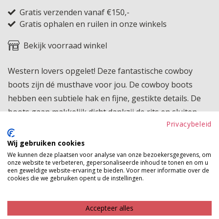
Gratis verzenden vanaf €150,-
Gratis ophalen en ruilen in onze winkels
Bekijk voorraad winkel
Western lovers opgelet! Deze fantastische cowboy
boots zijn dé musthave voor jou. De cowboy boots
hebben een subtiele hak en fijne, gestikte details. De
boots gaan makkelijk dicht dankzij de rits en sluiten
Privacybeleid
wat strakker aan. Heb jij deze leukerds binnenkort in
huis?
Wij gebruiken cookies
We kunnen deze plaatsen voor analyse van onze bezoekersgegevens, om
Betaalinformatie
onze website te verbeteren, gepersonaliseerde inhoud te tonen en om u
een geweldige website-ervaring te bieden. Voor meer informatie over de
cookies die we gebruiken opent u de instellingen.
MAAK JE LOOK COMPLEET
Accepteer alles