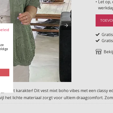
Let op, 
werkda
TOEVO
beleid
Grati
Gratis
nze
eldige
Beki
e met karakter! Dit vest mixt boho vibes met een classy edg
jl het lichte materiaal zorgt voor ultiem draagcomfort. Zom