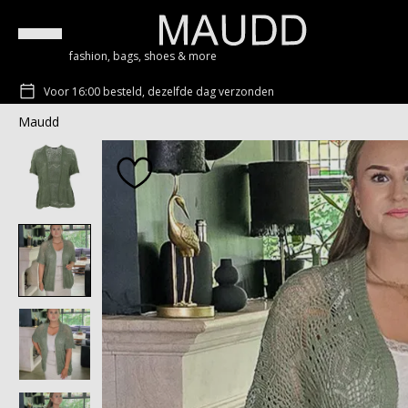
fashion, bags, shoes & more
Voor 16:00 besteld, dezelfde dag verzonden
Maudd