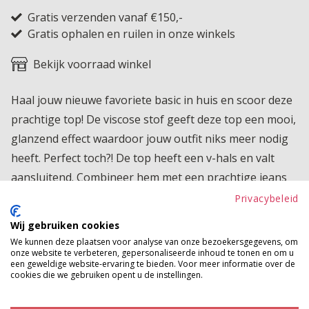
Gratis verzenden vanaf €150,-
Gratis ophalen en ruilen in onze winkels
Bekijk voorraad winkel
Haal jouw nieuwe favoriete basic in huis en scoor deze
prachtige top! De viscose stof geeft deze top een mooi,
glanzend effect waardoor jouw outfit niks meer nodig
heeft. Perfect toch?! De top heeft een v-hals en valt
aansluitend. Combineer hem met een prachtige jeans
en één van onze toffe sneakers en kom stralend jouw
Privacybeleid
dag door!
Wij gebruiken cookies
We kunnen deze plaatsen voor analyse van onze bezoekersgegevens, om
Product kenmerken
onze website te verbeteren, gepersonaliseerde inhoud te tonen en om u
een geweldige website-ervaring te bieden. Voor meer informatie over de
Betaalinformatie
cookies die we gebruiken opent u de instellingen.