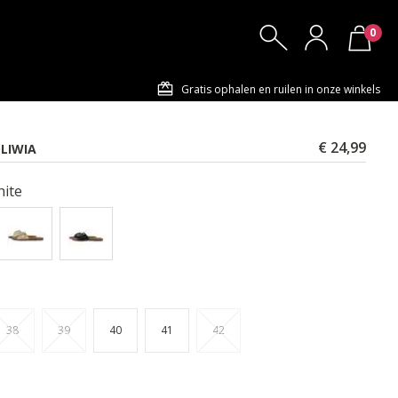
0
Gratis ophalen en ruilen in onze winkels
€ 24,99
OLIWIA
ite
38
39
40
41
42