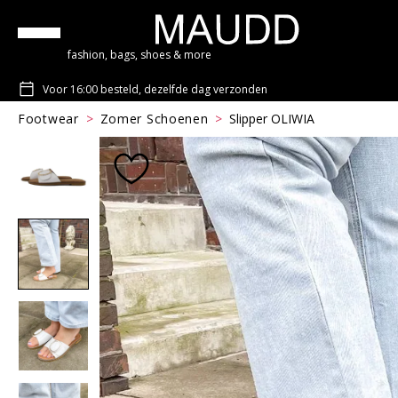
fashion, bags, shoes & more
Voor 16:00 besteld, dezelfde dag verzonden
Footwear
Zomer Schoenen
Slipper OLIWIA