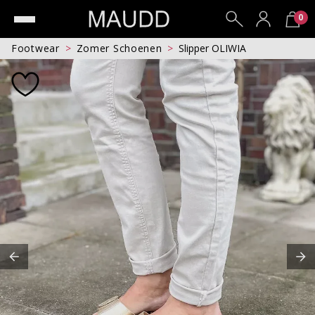
0
Footwear
Zomer Schoenen
Slipper OLIWIA