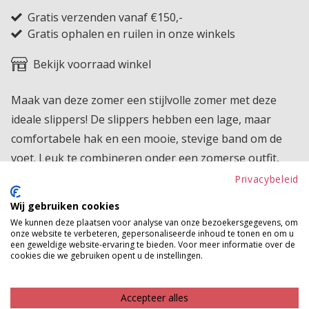
Gratis verzenden vanaf €150,-
Gratis ophalen en ruilen in onze winkels
Bekijk voorraad winkel
Maak van deze zomer een stijlvolle zomer met deze
ideale slippers! De slippers hebben een lage, maar
comfortabele hak en een mooie, stevige band om de
voet. Leuk te combineren onder een zomerse outfit,
zoals een jurkje. Scoor deze slippers vandaag nog!
Privacybeleid
Wij gebruiken cookies
Product kenmerken
We kunnen deze plaatsen voor analyse van onze bezoekersgegevens, om
onze website te verbeteren, gepersonaliseerde inhoud te tonen en om u
Betaalinformatie
een geweldige website-ervaring te bieden. Voor meer informatie over de
cookies die we gebruiken opent u de instellingen.
MAAK JE LOOK COMPLEET
Accepteer alles