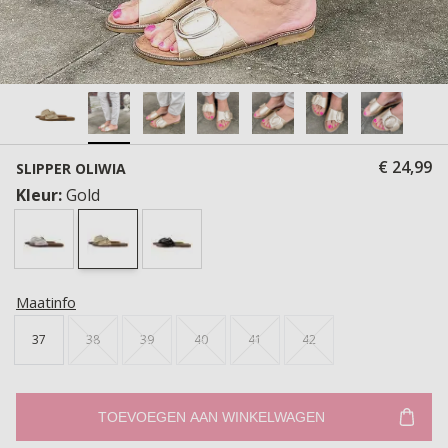
€ 24,99
SLIPPER OLIWIA
Kleur:
Gold
Maatinfo
37
38
39
40
41
42
TOEVOEGEN AAN WINKELWAGEN