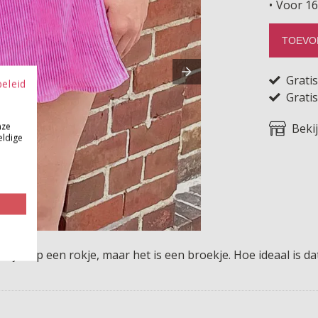
Voor 16
TOEVO
Grati
beleid
Gratis
nze
Beki
eldige
ijkt op een rokje, maar het is een broekje. Hoe ideaal is dat