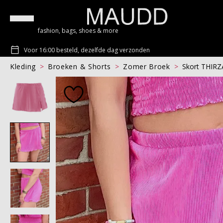
fashion, bags, shoes & more
Voor 16:00 besteld, dezelfde dag verzonden
Kleding
Broeken & Shorts
Zomer Broek
Skort THIRZ