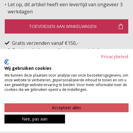
Let op, dit artikel heeft een levertijd van ongeveer 3
werkdagen
TOEVOEGEN AAN WINKELWAGEN
Gratis verzenden vanaf €150,-
Gratis ophalen en ruilen in onze winkels
Privacybeleid
Bekijk voorraad winkel
Wij gebruiken cookies
We kunnen deze plaatsen voor analyse van onze bezoekersgegevens, om
Dit mooie dunne rechthoekige sjaaltje heeft een hele
onze website te verbeteren, gepersonaliseerde inhoud te tonen en om u
een geweldige website-ervaring te bieden. Voor meer informatie over de
leuke print en is ideaal om je outfit compleet te maken.
cookies die we gebruiken opent u de instellingen.
De kleurtjes van je outfit komen prachtig terug in het
sjaaltje, waardoor alles mooi samenkomt. Je kunt het
Accepteer alles
op verschillende manieren knopen en dragen, leuk om
Nee, pas aan
inspiratie op te doen via de foto?s die wij hiervoor op
onze website hebben gemaakt. Het sjaaltje is heel dun