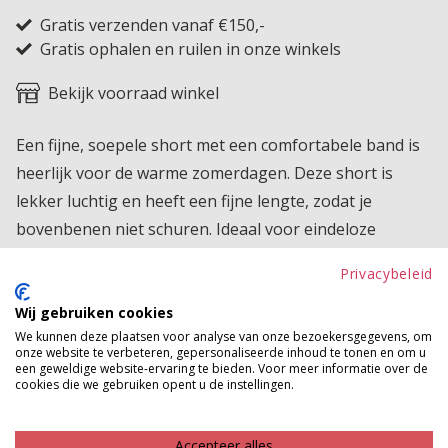
Gratis verzenden vanaf €150,-
Gratis ophalen en ruilen in onze winkels
Bekijk voorraad winkel
Een fijne, soepele short met een comfortabele band is
heerlijk voor de warme zomerdagen. Deze short is
lekker luchtig en heeft een fijne lengte, zodat je
bovenbenen niet schuren. Ideaal voor eindeloze
citytrips en culturele wandelingen door jouw
Privacybeleid
vakantiedorp. Geweldig toch?!
Wij gebruiken cookies
Product kenmerken
We kunnen deze plaatsen voor analyse van onze bezoekersgegevens, om
onze website te verbeteren, gepersonaliseerde inhoud te tonen en om u
Betaalinformatie
een geweldige website-ervaring te bieden. Voor meer informatie over de
cookies die we gebruiken opent u de instellingen.
MAAK JE LOOK COMPLEET
Accepteer alles