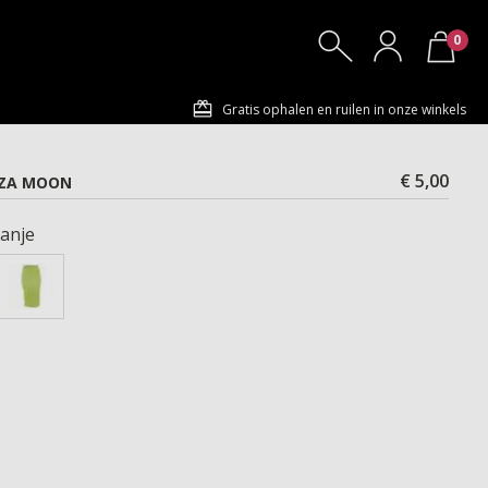
0
Gratis ophalen en ruilen in onze winkels
€ 5,00
RZA MOON
anje