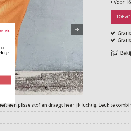
Voor 16
TOEVO
beleid
Grati
Gratis
nze
Beki
eldige
eft een plisse stof en draagt heerlijk luchtig. Leuk te comb