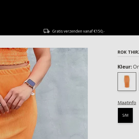
Gratis verzenden vanaf €150,-
ROK THI
Kleur:
Or
Maatinfo
S/M