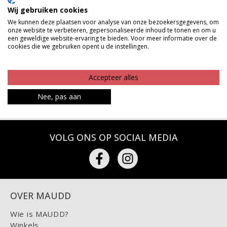
Wij gebruiken cookies
Gratis verzenden vanaf €150,-
We kunnen deze plaatsen voor analyse van onze bezoekersgegevens, om
Gratis ophalen en ruilen in onze winkels
onze website te verbeteren, gepersonaliseerde inhoud te tonen en om u
een geweldige website-ervaring te bieden. Voor meer informatie over de
Bekijk voorraad winkel
cookies die we gebruiken opent u de instellingen.
Betaalinformatie
Accepteer alles
Nee, pas aan
VOLG ONS OP SOCIAL MEDIA
OVER MAUDD
Wie is MAUDD?
Winkels