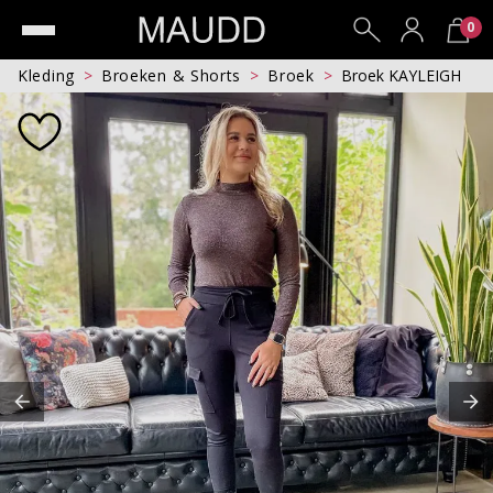
0
Kleding
Broeken & Shorts
Broek
Broek KAYLEIGH