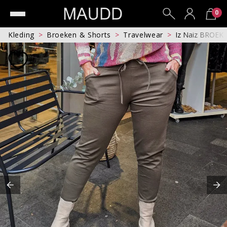
0
Kleding
Broeken & Shorts
Travelwear
Iz Naiz BROEK