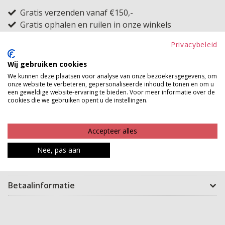
Gratis verzenden vanaf €150,-
Gratis ophalen en ruilen in onze winkels
Privacybeleid
Bekijk voorraad winkel
Wij gebruiken cookies
Mooie travel broek van het merk Iz Naiz met een super
We kunnen deze plaatsen voor analyse van onze bezoekersgegevens, om
onze website te verbeteren, gepersonaliseerde inhoud te tonen en om u
mooie pasvorm. De broek is van een iets dikkere travel
een geweldige website-ervaring te bieden. Voor meer informatie over de
stof gemaakt en valt daardoor erg mooi. De broek
cookies die we gebruiken opent u de instellingen.
heeft twee steekzakken een tunnel taille en achter op
de bips 2 zakjes. Dit artikel is uitsluitend verkrijgbaar in
Accepteer alles
de webshop.
Nee, pas aan
Product kenmerken
Betaalinformatie