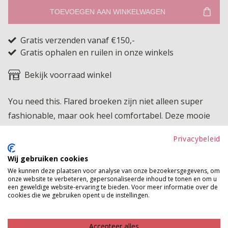
TOEVOEGEN AAN WINKELWAGEN
Gratis verzenden vanaf €150,-
Gratis ophalen en ruilen in onze winkels
Bekijk voorraad winkel
You need this. Flared broeken zijn niet alleen super
fashionable, maar ook heel comfortabel. Deze mooie
flare van het merk Il' Dolce heeft een stretch fit en een
Privacybeleid
hoge taille.
Wij gebruiken cookies
Product kenmerken
We kunnen deze plaatsen voor analyse van onze bezoekersgegevens, om
onze website te verbeteren, gepersonaliseerde inhoud te tonen en om u
Betaalinformatie
een geweldige website-ervaring te bieden. Voor meer informatie over de
cookies die we gebruiken opent u de instellingen.
MAAK JE LOOK COMPLEET
Accepteer alles