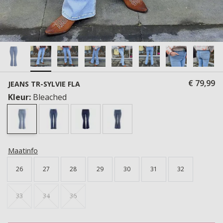
€ 79,99
JEANS TR-SYLVIE FLA
Kleur:
Bleached
Maatinfo
26
27
28
29
30
31
32
33
34
36