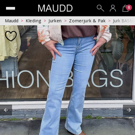
0
Maudd
Kleding
Jurken
Zomerjurk & Pak
Jurk BASM