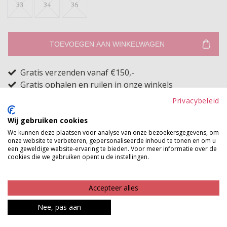
33
34
36
TOEVOEGEN AAN WINKELWAGEN
Gratis verzenden vanaf €150,-
Gratis ophalen en ruilen in onze winkels
Privacybeleid
Bekijk voorraad winkel
Wij gebruiken cookies
De favoriet van onze klanten! Een heerlijke jeans van
We kunnen deze plaatsen voor analyse van onze bezoekersgegevens, om
onze website te verbeteren, gepersonaliseerde inhoud te tonen en om u
het merk Il' DOLCE. De Ibiza spijkerbroek is een high
een geweldige website-ervaring te bieden. Voor meer informatie over de
cookies die we gebruiken opent u de instellingen.
waist skinny jeans met dubbele waistband zodat deze
mooi aansluit. De jeans is gemaakt van mooie
Accepteer alles
stretchdenim stof waardoor ze heerlijk zit en ook nog
eens mooi aansluit rond de benen.
Nee, pas aan
Product kenmerken