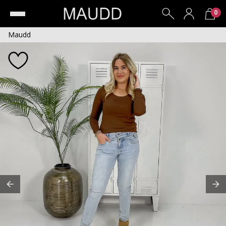
0
Maudd