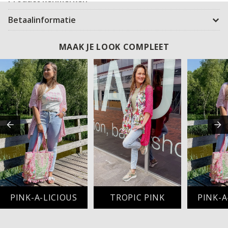
Betaalinformatie
MAAK JE LOOK COMPLEET
PINK-A-LICIOUS
TROPIC PINK
PINK-A