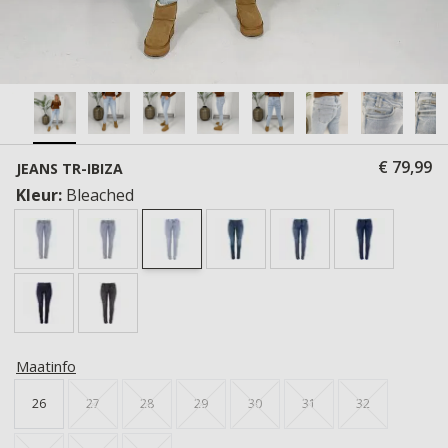
€ 79,99
JEANS TR-IBIZA
Kleur:
Bleached
Maatinfo
26
27
28
29
30
31
32