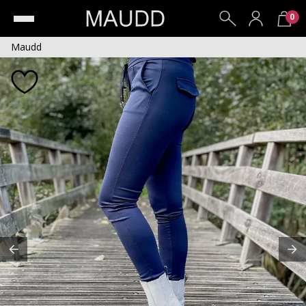
0
Maudd