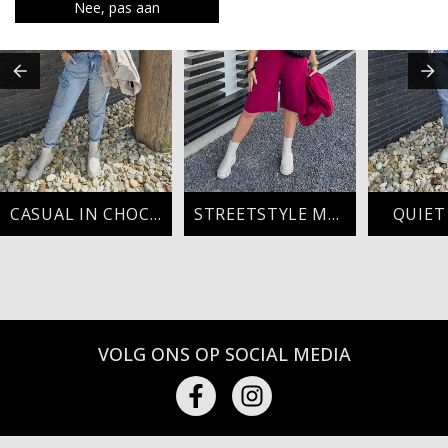
Nee, pas aan
CASUAL IN CHOCO
STREETSTYLE MET EEN TWIST
QUIET
VOLG ONS OP SOCIAL MEDIA