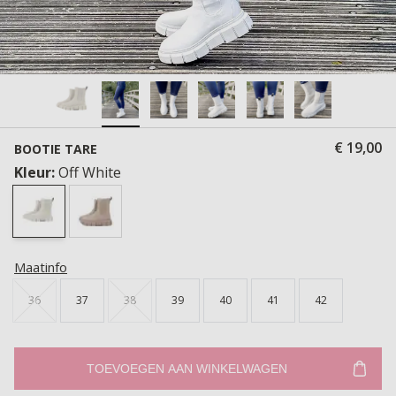
€ 19,00
BOOTIE TARE
Kleur:
Off White
Maatinfo
36
37
38
39
40
41
42
TOEVOEGEN AAN WINKELWAGEN