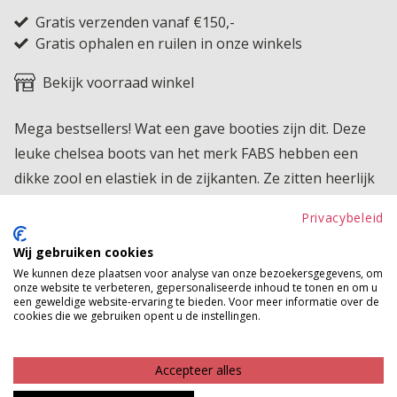
Gratis verzenden vanaf €150,-
Gratis ophalen en ruilen in onze winkels
Bekijk voorraad winkel
Mega bestsellers! Wat een gave booties zijn dit. Deze
leuke chelsea boots van het merk FABS hebben een
dikke zool en elastiek in de zijkanten. Ze zitten heerlijk
en zien er ook nog eens helemaal trendy uit!
Privacybeleid
Product kenmerken
Wij gebruiken cookies
We kunnen deze plaatsen voor analyse van onze bezoekersgegevens, om
Betaalinformatie
onze website te verbeteren, gepersonaliseerde inhoud te tonen en om u
een geweldige website-ervaring te bieden. Voor meer informatie over de
cookies die we gebruiken opent u de instellingen.
MAAK JE LOOK COMPLEET
Accepteer alles