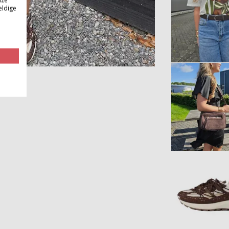
nze
eldige