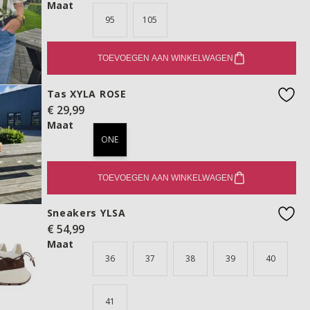
Maat
95
105
TOEVOEGEN AAN WINKELWAGEN
Tas XYLA ROSE
€ 29,99
favo
Maat
ONE
TOEVOEGEN AAN WINKELWAGEN
Sneakers YLSA
€ 54,99
favo
Maat
36
37
38
39
40
41