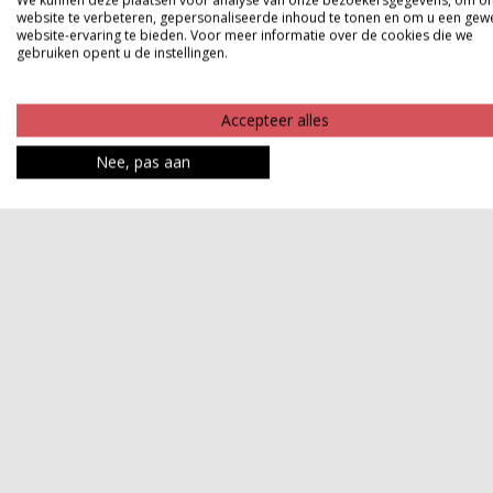
We kunnen deze plaatsen voor analyse van onze bezoekersgegevens, om o
website te verbeteren, gepersonaliseerde inhoud te tonen en om u een gew
website-ervaring te bieden. Voor meer informatie over de cookies die we
gebruiken opent u de instellingen.
Accepteer alles
Nee, pas aan