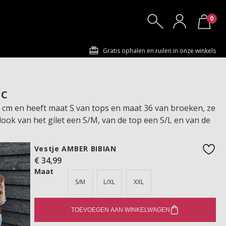
0
Gratis ophalen en ruilen in onze winkels
IC
72 cm en heeft maat S van tops en maat 36 van broeken, ze
look van het gilet een S/M, van de top een S/L en van de
Vestje AMBER BIBIAN
€ 34,99
favo
Maat
S/M
L/XL
XXL
TOEVOEGEN AAN WINKELWAGEN