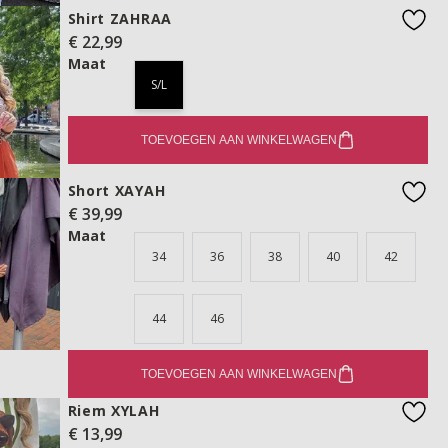
Shirt ZAHRAA
€ 22,99
favo
Maat
S/L
TOEVOEGEN AAN WINKELWAGEN
Short XAYAH
€ 39,99
favo
Maat
34
36
38
40
42
44
46
TOEVOEGEN AAN WINKELWAGEN
Riem XYLAH
€ 13,99
favo