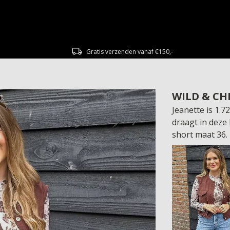
Gratis verzenden vanaf €150,-
WILD & CH
Jeanette is 1.
draagt in deze 
short maat 36.