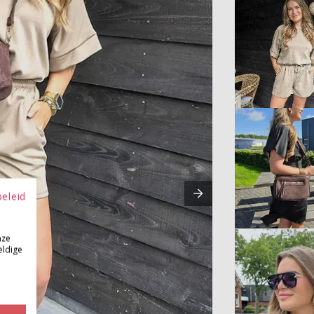
beleid
nze
eldige