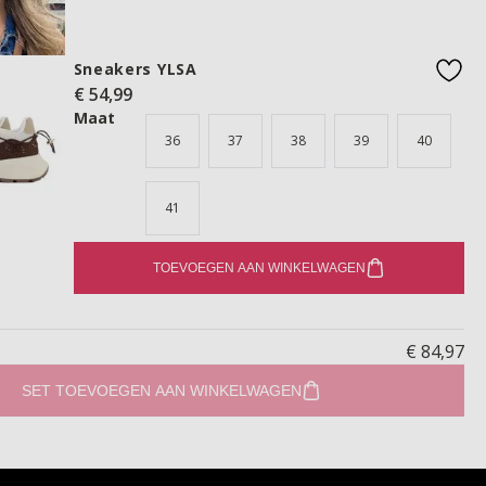
Sneakers YLSA
€ 54,99
favo
Maat
36
37
38
39
40
41
TOEVOEGEN AAN WINKELWAGEN
€ 84,97
SET TOEVOEGEN AAN WINKELWAGEN