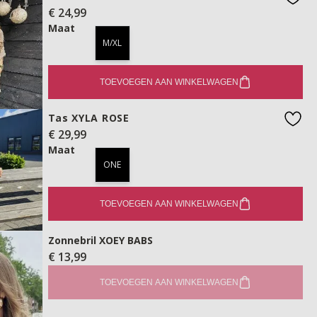
€ 24,99
favo
Maat
M/XL
TOEVOEGEN AAN WINKELWAGEN
Tas XYLA ROSE
€ 29,99
favo
Maat
ONE
TOEVOEGEN AAN WINKELWAGEN
Zonnebril XOEY BABS
€ 13,99
TOEVOEGEN AAN WINKELWAGEN