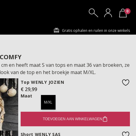
0
Gratis ophalen en ruilen in onze winkels
 COMFY
72 cm en heeft maat S van tops en maat 36 van broeken, ze
 look van de top en het broekje maat M/XL.
Top WENLY JOZIEN
€ 29,99
favo
Maat
M/XL
TOEVOEGEN AAN WINKELWAGEN
Short WENLY SAS