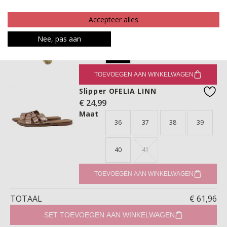
TOEVOEGEN AAN WINKELWAGEN
Armband LINNE
Accepteer alles
€ 9,99
favo
Nee, pas aan
Maat
ONE
TOEVOEGEN AAN WINKELWAGEN
Slipper OFELIA LINN
€ 24,99
favo
Maat
36
37
38
39
40
41
TOEVOEGEN AAN WINKELWAGEN
TOTAAL
€ 61,96
SET TOEVOEGEN AAN WINKELWAGEN