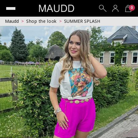
0
Maudd
Shop the look
SUMMER SPLASH