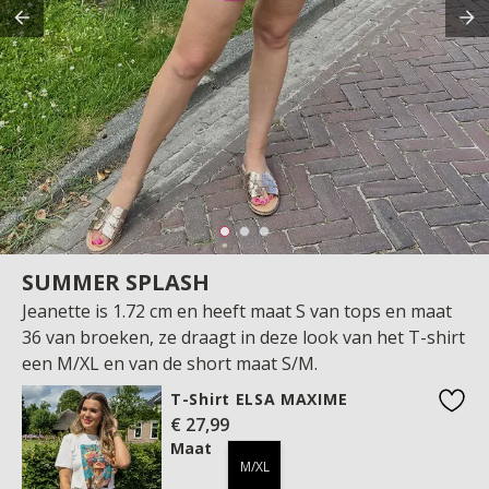
SUMMER SPLASH
Jeanette is 1.72 cm en heeft maat S van tops en maat
36 van broeken, ze draagt in deze look van het T-shirt
een M/XL en van de short maat S/M.
T-Shirt ELSA MAXIME
€ 27,99
favo
Maat
M/XL