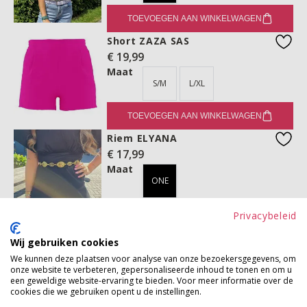
TOEVOEGEN AAN WINKELWAGEN
Short ZAZA SAS
€ 19,99
favo
Maat
S/M
L/XL
TOEVOEGEN AAN WINKELWAGEN
Riem ELYANA
€ 17,99
favo
Maat
ONE
TOEVOEGEN AAN WINKELWAGEN
Privacybeleid
Gesp LIYA
Wij gebruiken cookies
€ 5,99
favo
We kunnen deze plaatsen voor analyse van onze bezoekersgegevens, om
Maat
onze website te verbeteren, gepersonaliseerde inhoud te tonen en om u
ONE
een geweldige website-ervaring te bieden. Voor meer informatie over de
cookies die we gebruiken opent u de instellingen.