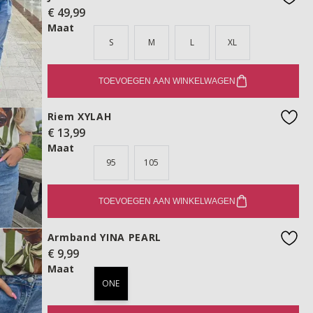
€ 49,99
favo
Maat
S
M
L
XL
TOEVOEGEN AAN WINKELWAGEN
Riem XYLAH
€ 13,99
favo
Maat
95
105
TOEVOEGEN AAN WINKELWAGEN
Armband YINA PEARL
€ 9,99
favo
Maat
ONE