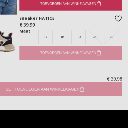
TOEVOEGEN AAN WINKELWAGEN
Sneaker HATICE
€ 39,99
favo
Maat
37
38
39
40
41
TOEVOEGEN AAN WINKELWAGEN
€ 39,98
SET TOEVOEGEN AAN WINKELWAGEN