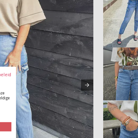
beleid
nze
eldige