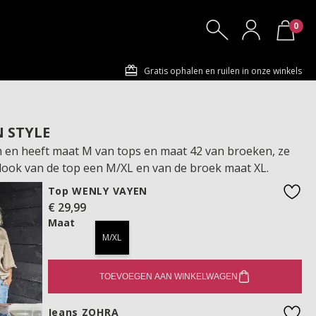
0
Gratis ophalen en ruilen in onze winkels
N STYLE
cm en heeft maat M van tops en maat 42 van broeken, ze
 look van de top een M/XL en van de broek maat XL.
Top WENLY VAYEN
€ 29,99
favo
Maat
M/XL
TOEVOEGEN AAN WINKELWAGEN
Jeans ZOHRA