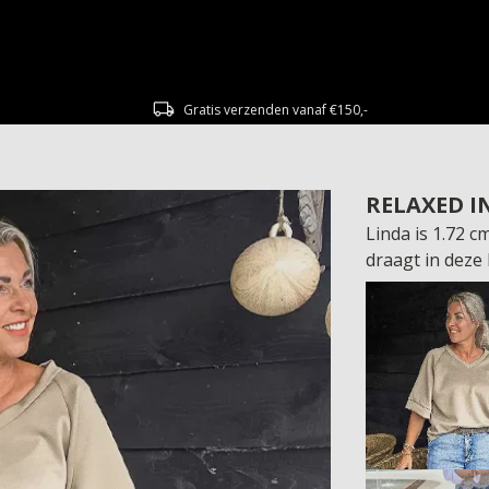
Gratis verzenden vanaf €150,-
RELAXED I
Linda is 1.72 
draagt in deze