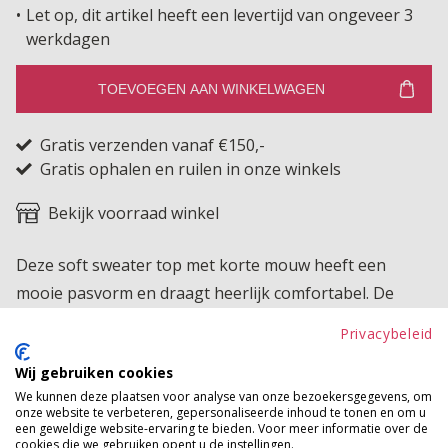
Let op, dit artikel heeft een levertijd van ongeveer 3
werkdagen
TOEVOEGEN AAN WINKELWAGEN
Gratis verzenden vanaf €150,-
Gratis ophalen en ruilen in onze winkels
Bekijk voorraad winkel
Deze soft sweater top met korte mouw heeft een
mooie pasvorm en draagt heerlijk comfortabel. De
raglan mouw zorgt voor extra bewegingsvrijheid en
Privacybeleid
een soepele fit. Een perfecte basis voor elke outfit die
Wij gebruiken cookies
je makkelijk combineert en het hele seizoen door kunt
We kunnen deze plaatsen voor analyse van onze bezoekersgegevens, om
dragen.
onze website te verbeteren, gepersonaliseerde inhoud te tonen en om u
een geweldige website-ervaring te bieden. Voor meer informatie over de
cookies die we gebruiken opent u de instellingen.