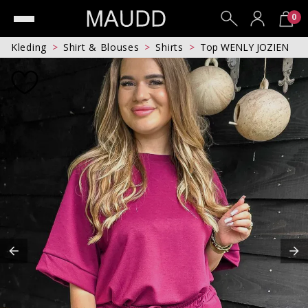
0
Kleding
Shirt & Blouses
Shirts
Top WENLY JOZIEN