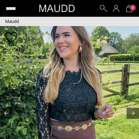
0
Maudd