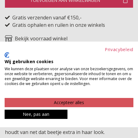
TOEVOEGEN AAN WINKELWAGEN
Gratis verzenden vanaf €150,-
Gratis ophalen en ruilen in onze winkels
Bekijk voorraad winkel
Privacybeleid
Elastische kanten top met 3D effect echte eyecatcher
Wij gebruiken cookies
Deze prachtige top van elastisch kant is een echte
We kunnen deze plaatsen voor analyse van onze bezoekersgegevens, om
eyecatcher met een bijzonder 3D effect dat direct
onze website te verbeteren, gepersonaliseerde inhoud te tonen en om u
een geweldige website-ervaring te bieden. Voor meer informatie over de
opvalt. Dankzij de mooie stretch voelt de top
cookies die we gebruiken opent u de instellingen.
comfortabel aan en sluit hij prachtig aan op het
lichaam. Het unieke kantpatroon geeft een speelse en
Accepteer alles
vrouwelijke uitstraling waardoor je zelfs in combinatie
Nee, pas aan
met de simpelste jeans moeiteloos een stijlvolle en
opvallende outfit creëert. Een echte musthave voor wie
houdt van net dat beetje extra in haar look.