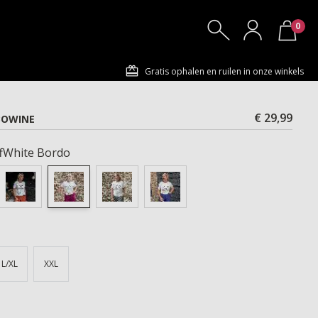
0
Gratis ophalen en ruilen in onze winkels
€ 29,99
BOWINE
fWhite Bordo
L/XL
XXL