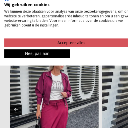
Product kenmerken
Wij gebruiken cookies
We kunnen deze plaatsen voor analyse van onze bezoekersgegevens, om o
Betaalinformatie
website te verbeteren, gepersonaliseerde inhoud te tonen en om u een gew
website-ervaring te bieden. Voor meer informatie over de cookies die we
gebruiken opent u de instellingen.
Accepteer alles
Nee, pas aan