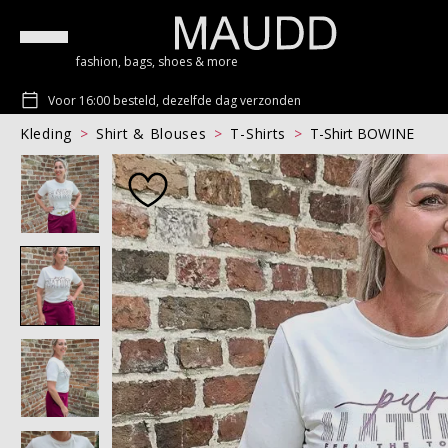
fashion, bags, shoes & more
Voor 16:00 besteld, dezelfde dag verzonden
Kleding
Shirt & Blouses
T-Shirts
T-Shirt BOWINE