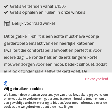
Gratis verzenden vanaf €150,-
Gratis ophalen en ruilen in onze winkels
Bekijk voorraad winkel
Dit te gekke T-shirt is een echte must-have voor je
garderobe! Gemaakt van een heerlijke katoenen
kwaliteit die comfortabel aanvoelt en perfect is voor
iedere dag. De ronde hals en de iets langere korte
mouwen zorgen voor een mooi, bedekt silhouet, zodat
je je ook zonder jasje zelfverzekerd voelt. De
opvallende opdruk aan de voorkant geeft het shirt een
Privacybeleid
stoere en trendy uitstraling, waardoor je het
Wij gebruiken cookies
moeiteloos combineert met al je favoriete outfits.
We kunnen deze plaatsen voor analyse van onze bezoekersgegevens, om
onze website te verbeteren, gepersonaliseerde inhoud te tonen en om u
Product kenmerken
een geweldige website-ervaring te bieden. Voor meer informatie over de
cookies die we gebruiken opent u de instellingen.