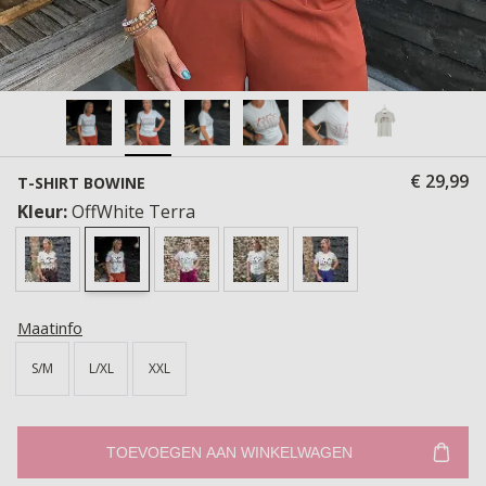
€ 29,99
T-SHIRT BOWINE
Kleur:
OffWhite Terra
Maatinfo
S/M
L/XL
XXL
TOEVOEGEN AAN WINKELWAGEN