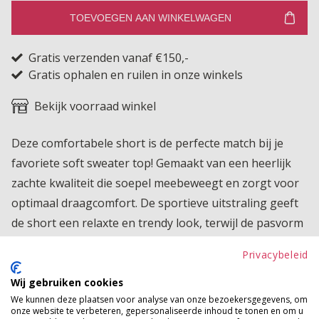
TOEVOEGEN AAN WINKELWAGEN
Gratis verzenden vanaf €150,-
Gratis ophalen en ruilen in onze winkels
Bekijk voorraad winkel
Deze comfortabele short is de perfecte match bij je
favoriete soft sweater top! Gemaakt van een heerlijk
zachte kwaliteit die soepel meebeweegt en zorgt voor
optimaal draagcomfort. De sportieve uitstraling geeft
de short een relaxte en trendy look, terwijl de pasvorm
mooi aansluit zonder in te leveren op gemak. Ideaal
Privacybeleid
voor een casual dag thuis, een ontspannen weekend of
een stijlvolle sportieve set samen met de bijpassende
Wij gebruiken cookies
We kunnen deze plaatsen voor analyse van onze bezoekersgegevens, om
top. Een echte musthave voor een comfy en toch
onze website te verbeteren, gepersonaliseerde inhoud te tonen en om u