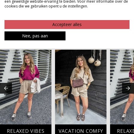
verzorgde outfit!
een geweldige website-ervaring te bieden. Voor meer informatie over de
cookies die we gebruiken opent u de instellingen.
Product kenmerken
Accepteer alles
Betaalinformatie
Nee, pas aan
MAAK JE LOOK COMPLEET
RELAXED VIBES
VACATION COMFY
RELAX