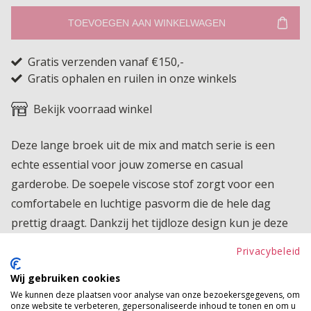
TOEVOEGEN AAN WINKELWAGEN
Gratis verzenden vanaf €150,-
Gratis ophalen en ruilen in onze winkels
Bekijk voorraad winkel
Deze lange broek uit de mix and match serie is een
echte essential voor jouw zomerse en casual
garderobe. De soepele viscose stof zorgt voor een
comfortabele en luchtige pasvorm die de hele dag
prettig draagt. Dankzij het tijdloze design kun je deze
broek eindeloos combineren met de andere items uit
Privacybeleid
de serie, waardoor je eenvoudig jouw eigen stijlvolle
Wij gebruiken cookies
set creëert. Perfect voor thuis, op vakantie of een
We kunnen deze plaatsen voor analyse van onze bezoekersgegevens, om
relaxte dag in de stad. Een veelzijdige musthave die
onze website te verbeteren, gepersonaliseerde inhoud te tonen en om u