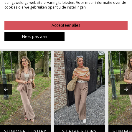
een geweldige website-ervaring te bieden. Voor meer informatie over de
comfort en stijl moeiteloos samenbrengt.
cookies die we gebruiken opent u de instellingen.
Product kenmerken
Accepteer alles
Betaalinformatie
Nee, pas aan
MAAK JE LOOK COMPLEET
SUMMER LUXURY
STRIPE STORY
SUMME