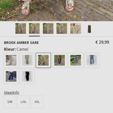
€ 29,99
BROEK AMBER SARE
Kleur:
Camel
Maatinfo
S/M
L/XL
XXL