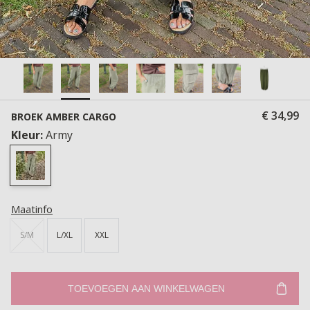
€ 34,99
BROEK AMBER CARGO
Kleur:
Army
Maatinfo
S/M
L/XL
XXL
TOEVOEGEN AAN WINKELWAGEN