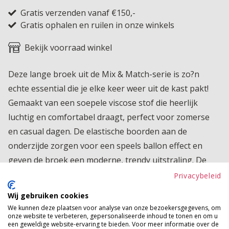
Gratis verzenden vanaf €150,-
Gratis ophalen en ruilen in onze winkels
Bekijk voorraad winkel
Deze lange broek uit de Mix & Match-serie is zo?n
echte essential die je elke keer weer uit de kast pakt!
Gemaakt van een soepele viscose stof die heerlijk
luchtig en comfortabel draagt, perfect voor zomerse
en casual dagen. De elastische boorden aan de
onderzijde zorgen voor een speels ballon effect en
geven de broek een moderne, trendy uitstraling. De
cargo zakken maken ?m helemaal af en geven niet
Privacybeleid
alleen een stoere touch, maar zijn ook nog eens super
Wij gebruiken cookies
praktisch. Ideaal om eindeloos te combineren binnen
We kunnen deze plaatsen voor analyse van onze bezoekersgegevens, om
onze website te verbeteren, gepersonaliseerde inhoud te tonen en om u
jouw favoriete mix & match set!
een geweldige website-ervaring te bieden. Voor meer informatie over de