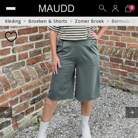
0
Kleding
Broeken & Shorts
Zomer Broek
Bermuda SE