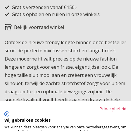
Gratis verzenden vanaf €150,-
Gratis ophalen en ruilen in onze winkels
Bekijk voorraad winkel
Ontdek de nieuwe trendy lengte binnen onze bestseller
serie: de perfecte mix tussen short en lange broek.
Deze moderne fit valt precies op de nieuwe fashion
lengte en zorgt voor een frisse, eigentijdse look. De
hoge taille sluit mooi aan en creëert een vrouwelijk
silhouet, terwijl de zachte stretchstof zorgt voor ultiem
draagcomfort en optimale bewegingsvrijheid. De
soepele kwaliteit voelt heerlijk aan en draagt de hele
dag comfortabel. Dankzij het tijdloze design is dit item
Privacybeleid
eindeloos te combineren, van casual met sneakers tot
Wij gebruiken cookies
iets gekleder met een mooie top of blouse. Een echte
We kunnen deze plaatsen voor analyse van onze bezoekersgegevens, om