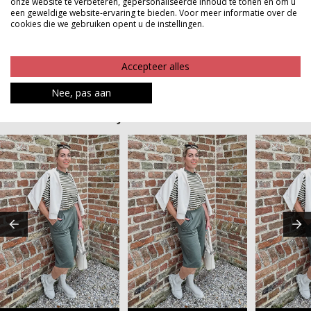
onze website te verbeteren, gepersonaliseerde inhoud te tonen en om u
musthave voor dit seizoen waarin comfort en stijl
een geweldige website-ervaring te bieden. Voor meer informatie over de
moeiteloos samenkomen
cookies die we gebruiken opent u de instellingen.
Product kenmerken
Accepteer alles
Betaalinformatie
Nee, pas aan
MAAK JE LOOK COMPLEET