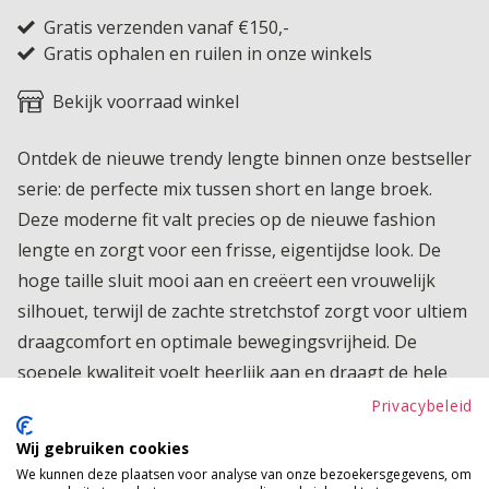
Gratis verzenden vanaf €150,-
Gratis ophalen en ruilen in onze winkels
Bekijk voorraad winkel
Ontdek de nieuwe trendy lengte binnen onze bestseller
serie: de perfecte mix tussen short en lange broek.
Deze moderne fit valt precies op de nieuwe fashion
lengte en zorgt voor een frisse, eigentijdse look. De
hoge taille sluit mooi aan en creëert een vrouwelijk
silhouet, terwijl de zachte stretchstof zorgt voor ultiem
draagcomfort en optimale bewegingsvrijheid. De
soepele kwaliteit voelt heerlijk aan en draagt de hele
dag comfortabel. Dankzij het tijdloze design is dit item
Privacybeleid
eindeloos te combineren, van casual met sneakers tot
Wij gebruiken cookies
iets gekleder met een mooie top of blouse. Een echte
We kunnen deze plaatsen voor analyse van onze bezoekersgegevens, om