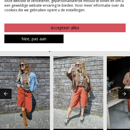
onze website te verbeteren, gepersonaliseerde inhoud te tonen en om u
musthave voor dit seizoen waarin comfort en stijl
een geweldige website-ervaring te bieden. Voor meer informatie over de
moeiteloos samenkomen
cookies die we gebruiken opent u de instellingen.
Product kenmerken
Accepteer alles
Betaalinformatie
Nee, pas aan
MAAK JE LOOK COMPLEET